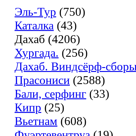
Эль-Тур
(750)
Каталка
(43)
Дахаб (4206)
Хургада.
(256)
Дахаб. Виндсёрф-сборы.
Прасониси
(2588)
Бали, серфинг
(33)
Кипр
(25)
Вьетнам
(608)
Фуэртевентруа
(19)