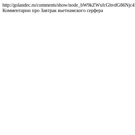
http://golandec.ru/comments/show/node_bW9kZWxfcGhvdG86Nj
Комментарии про Завтрак вьетнамского серфера