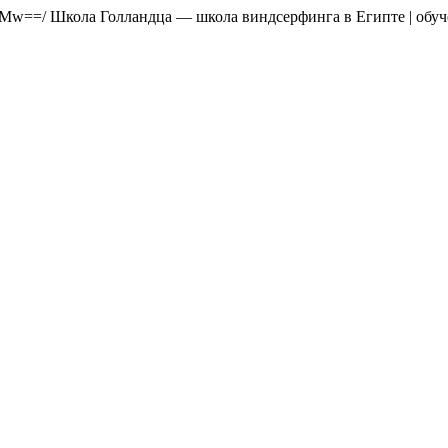
c4Mw==/
Школа Голландца — школа виндсерфинга в Египте | обуч